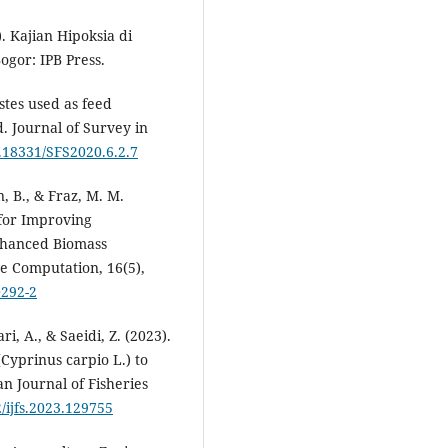
). Kajian Hipoksia di
gor: IPB Press.
stes used as feed
. Journal of Survey in
0.18331/SFS2020.6.2.7
an, B., & Fraz, M. M.
s for Improving
nhanced Biomass
ve Computation, 16(5),
0292-2
ri, A., & Saeidi, Z. (2023).
Cyprinus carpio L.) to
n Journal of Fisheries
2/ijfs.2023.129755