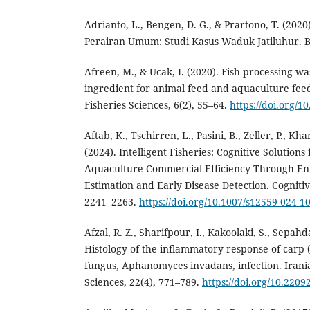
Adrianto, L., Bengen, D. G., & Prartono, T. (2020
Perairan Umum: Studi Kasus Waduk Jatiluhur. Bo
Afreen, M., & Ucak, I. (2020). Fish processing wa
ingredient for animal feed and aquaculture feed
Fisheries Sciences, 6(2), 55–64.
https://doi.org/1
Aftab, K., Tschirren, L., Pasini, B., Zeller, P., Kh
(2024). Intelligent Fisheries: Cognitive Solution
Aquaculture Commercial Efficiency Through E
Estimation and Early Disease Detection. Cogniti
2241–2263.
https://doi.org/10.1007/s12559-024-1
Afzal, R. Z., Sharifpour, I., Kakoolaki, S., Sepahda
Histology of the inflammatory response of carp (
fungus, Aphanomyces invadans, infection. Irania
Sciences, 22(4), 771–789.
https://doi.org/10.2209