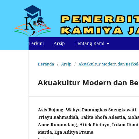
Terkini
Arsip
Tentang Kami
Beranda
/
Arsip
/
Akuakultur Modern dan Berkel
Akuakultur Modern dan Be
Asis Bujang, Wahyu Pamungkas Soengkawati, 
Triayu Rahmadiah, Talita Shofa Adestia, Moh
Anne Rumondang, Atiek Pietoyo, Irdam Riani
Marda, Ega Aditya Prama