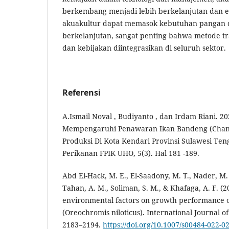
berkembang menjadi lebih berkelanjutan dan e
akuakultur dapat memasok kebutuhan pangan 
berkelanjutan, sangat penting bahwa metode tra
dan kebijakan diintegrasikan di seluruh sektor.
Referensi
A.Ismail Noval , Budiyanto , dan Irdam Riani. 20
Mempengaruhi Penawaran Ikan Bandeng (Chano
Produksi Di Kota Kendari Provinsi Sulawesi Teng
Perikanan FPIK UHO, 5(3). Hal 181 -189.
Abd El-Hack, M. E., El-Saadony, M. T., Nader, M. 
Tahan, A. M., Soliman, S. M., & Khafaga, A. F. (20
environmental factors on growth performance of
(Oreochromis niloticus). International Journal o
2183–2194.
https://doi.org/10.1007/s00484-022-0