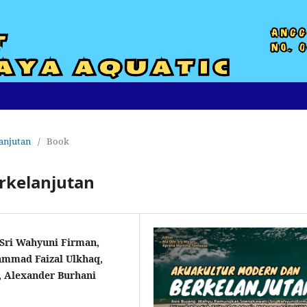
anjutan
/
Book
rkelanjutan
Sri Wahyuni Firman,
ammad Faizal Ulkhaq,
, Alexander Burhani