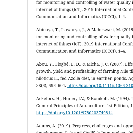
for monitoring and controlling of water quality
internet of things (IoT). 2019 International Co
Communication and Informatics (ICCCI), 1–4.
Abinaya, T., Ishwarya, J., & Maheswari, M. (201
for monitoring and controlling of water quality
internet of things (IoT). 2019 International Co
Communication and Informatics (ICCCI), 1–4.
Abou, Y., Fiogbé, E. D., & Micha, J. C. (2007). Eff
growth, yield and profitability of farming Nile t
niloticus L., fed Azolla diet, in earthen ponds. 
38(6), 595–604.
https://doi.org/10.1111/j.1365-2
Ackefors, H., Huner, J.V., & Konikoff, M. (1994). 
General Principles of Aquaculture. 1st Edition, 1
https://doi.org/10.1201/9780203749814
Adams, A. (2019). Progress, challenges and oppor
development. Fish and Shellfish Immunology, 90