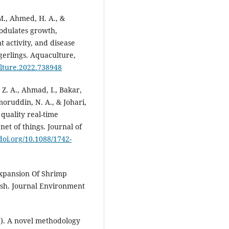
 M., Ahmed, H. A., &
modulates growth,
 activity, and disease
erlings. Aquaculture,
ulture.2022.738948
 Z. A., Ahmad, I., Bakar,
moruddin, N. A., & Johari,
quality real-time
et of things. Journal of
/doi.org/10.1088/1742-
Expansion Of Shrimp
esh. Journal Environment
9). A novel methodology