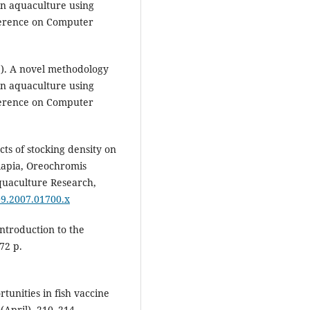
 in aquaculture using
nference on Computer
9). A novel methodology
 in aquaculture using
nference on Computer
ects of stocking density on
ilapia, Oreochromis
Aquaculture Research,
109.2007.01700.x
Introduction to the
72 p.
tunities in fish vaccine
(April), 210–214.