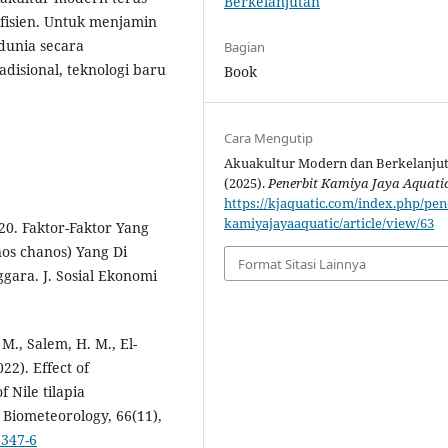
Berkelanjutan
fisien. Untuk menjamin
dunia secara
Bagian
disional, teknologi baru
Book
Cara Mengutip
Akuakultur Modern dan Berkelanjut
(2025).
Penerbit Kamiya Jaya Aquati
https://kjaquatic.com/index.php/pen
kamiyajayaaquatic/article/view/63
20. Faktor-Faktor Yang
s chanos) Yang Di
Format Sitasi Lainnya
gara. J. Sosial Ekonomi
M., Salem, H. M., El-
22). Effect of
 Nile tilapia
f Biometeorology, 66(11),
2347-6