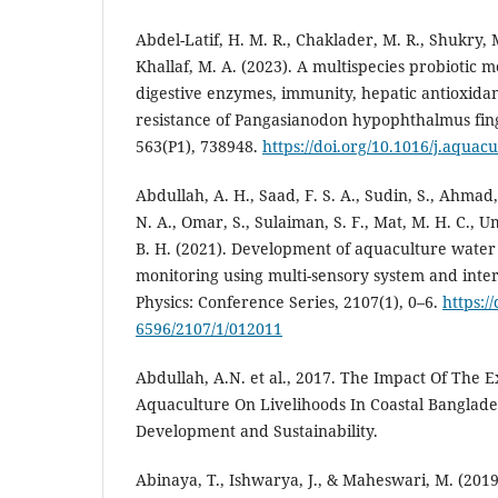
Abdel-Latif, H. M. R., Chaklader, M. R., Shukry,
Khallaf, M. A. (2023). A multispecies probiotic 
digestive enzymes, immunity, hepatic antioxidant
resistance of Pangasianodon hypophthalmus fing
563(P1), 738948.
https://doi.org/10.1016/j.aquac
Abdullah, A. H., Saad, F. S. A., Sudin, S., Ahmad,
N. A., Omar, S., Sulaiman, S. F., Mat, M. H. C., U
B. H. (2021). Development of aquaculture water 
monitoring using multi-sensory system and intern
Physics: Conference Series, 2107(1), 0–6.
https:/
6596/2107/1/012011
Abdullah, A.N. et al., 2017. The Impact Of The 
Aquaculture On Livelihoods In Coastal Banglad
Development and Sustainability.
Abinaya, T., Ishwarya, J., & Maheswari, M. (201