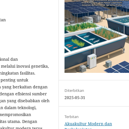
tan
ional dan
melalui inovasi genetika,
ngkatan fasilitas.
 penting untuk
 yang berkaitan dengan
Diterbitkan
dengan efisiensi sumber
2025-05-31
gan yang disebabkan oleh
n dalam teknologi,
 mempromosikan
Terbitan
ritas utama. Dengan
Akuakultur Modern dan
akultur modern terus