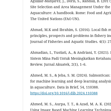
Aguillar-Manjarez, J., Doris, S., Randall, B. (201
Site Selection and Area Management Under the
Aquaculture: A handbook. Rome: Food and Agric
The United Nations (FAO UN).
Ahmad, M.K and Ibrahim, S. (2016). Local fish m
principles, prospects and problems in fishery in
Journal of Fisheries and Aquatic Studies. 4(1): 2
Ahmadian, I., Yustiati, A., & Andriani, Y. (2021)
Sistem Mina Padi Untuk Meningkatkan Ketahana
Review. Jurnal Akuatek, 2(1), 1–6.
Ahmed, M. S., & Jeba, S. M. (2024). SalmonScan:
for machine learning and deep learning analysis 
in aquaculture. Data in Brief, 54, 110388.
https://doi.org/10.1016/j.dib.2024.110388
Ahmed, M. S., Aurpa, T. T., & Azad, M. A. K. (202
Using Image Based Machine Learning Technique