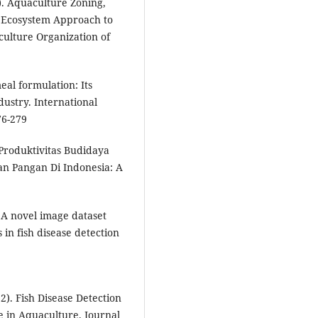
7). Aquaculture Zoning,
 Ecosystem Approach to
ulture Organization of
eal formulation: Its
dustry. International
76-279
. Produktivitas Budidaya
n Pangan Di Indonesia: A
 A novel image dataset
in fish disease detection
2). Fish Disease Detection
 in Aquaculture. Journal