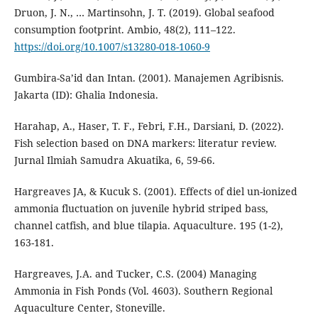
Druon, J. N., … Martinsohn, J. T. (2019). Global seafood
consumption footprint. Ambio, 48(2), 111–122.
https://doi.org/10.1007/s13280-018-1060-9
Gumbira-Sa’id dan Intan. (2001). Manajemen Agribisnis.
Jakarta (ID): Ghalia Indonesia.
Harahap, A., Haser, T. F., Febri, F.H., Darsiani, D. (2022).
Fish selection based on DNA markers: literatur review.
Jurnal Ilmiah Samudra Akuatika, 6, 59-66.
Hargreaves JA, & Kucuk S. (2001). Effects of diel un-ionized
ammonia fluctuation on juvenile hybrid striped bass,
channel catfish, and blue tilapia. Aquaculture. 195 (1-2),
163-181.
Hargreaves, J.A. and Tucker, C.S. (2004) Managing
Ammonia in Fish Ponds (Vol. 4603). Southern Regional
Aquaculture Center, Stoneville.