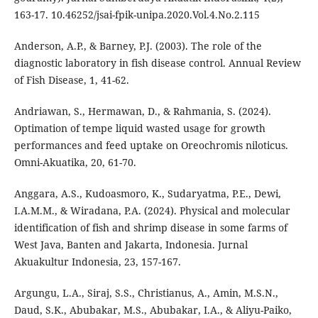
163-17. 10.46252/jsai-fpik-unipa.2020.Vol.4.No.2.115
Anderson, A.P., & Barney, P.J. (2003). The role of the
diagnostic laboratory in fish disease control. Annual Review
of Fish Disease, 1, 41-62.
Andriawan, S., Hermawan, D., & Rahmania, S. (2024).
Optimation of tempe liquid wasted usage for growth
performances and feed uptake on Oreochromis niloticus.
Omni-Akuatika, 20, 61-70.
Anggara, A.S., Kudoasmoro, K., Sudaryatma, P.E., Dewi,
I.A.M.M., & Wiradana, P.A. (2024). Physical and molecular
identification of fish and shrimp disease in some farms of
West Java, Banten and Jakarta, Indonesia. Jurnal
Akuakultur Indonesia, 23, 157-167.
Argungu, L.A., Siraj, S.S., Christianus, A., Amin, M.S.N.,
Daud, S.K., Abubakar, M.S., Abubakar, I.A., & Aliyu-Paiko,