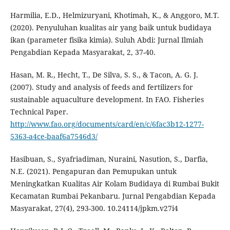
Harmilia, E.D., Helmizuryani, Khotimah, K., & Anggoro, M.T.
(2020). Penyuluhan kualitas air yang baik untuk budidaya
ikan (parameter fisika kimia). Suluh Abdi: Jurnal Ilmiah
Pengabdian Kepada Masyarakat, 2, 37-40.
Hasan, M. R., Hecht, T., De Silva, S. S., & Tacon, A. G. J.
(2007). Study and analysis of feeds and fertilizers for
sustainable aquaculture development. In FAO. Fisheries
Technical Paper.
http://www.fao.org/documents/card/en/c/6fac3b12-1277-
5363-a4ce-baaf6a7546d3/
Hasibuan, S., Syafriadiman, Nuraini, Nasution, S., Darfia,
N.E. (2021). Pengapuran dan Pemupukan untuk
Meningkatkan Kualitas Air Kolam Budidaya di Rumbai Bukit
Kecamatan Rumbai Pekanbaru. Jurnal Pengabdian Kepada
Masyarakat, 27(4), 293-300. 10.24114/jpkm.v27i4