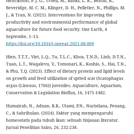
Henriksson, P. J. G., Troell, M., Banks, L. K., Belton, B.,
Beveridge, M. C. M., Klinger, D. H., Pelletier, N., Phillips, M.
J., & Tran, N. (2021). Interventions for improving the
productivity and environmental performance of global
aquaculture for future food security. One Earth, 4
Septembe, 1–13.
https://doi.org/10.1016/j.oneear.2021.08.009
Hien, T.T.T., Viet, L.Q., Tu, T.L.C., Khoa, T.N.D., Linh, D.T.N.,
Tuan, L.T., Waqalevu, V., Tomonari, K., Koshio, S., Hai, T.N.,
& Phu, T.Q. (2023). Effect of dietary protein and lipid levels
on growth and feed utilization of sptted scat (Scatophagus
argus (Lineaus, 1766)) juveniles. Aquaculture, Aquarium,
Conservation & Legislation Bioflux, 16, 1471-1482.
Humairah, N., Adnan, R.R., Utami, P.N., Nuristiana, Penang,
C., & Sahribulan. (2024). Faktor yang mempengaruhi
homeostatis pada tubuh ikan: sebuah tinjauan literatur.
Jurnal Penelitian Sains, 26, 232-238.