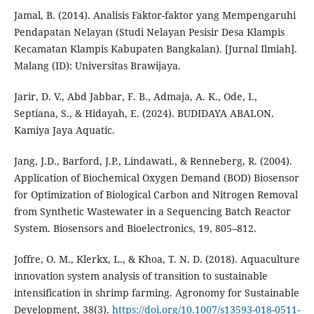
Jamal, B. (2014). Analisis Faktor-faktor yang Mempengaruhi
Pendapatan Nelayan (Studi Nelayan Pesisir Desa Klampis
Kecamatan Klampis Kabupaten Bangkalan). [Jurnal Ilmiah].
Malang (ID): Universitas Brawijaya.
Jarir, D. V., Abd Jabbar, F. B., Admaja, A. K., Ode, I.,
Septiana, S., & Hidayah, E. (2024). BUDIDAYA ABALON.
Kamiya Jaya Aquatic.
Jang, J.D., Barford, J.P., Lindawati., & Renneberg, R. (2004).
Application of Biochemical Oxygen Demand (BOD) Biosensor
for Optimization of Biological Carbon and Nitrogen Removal
from Synthetic Wastewater in a Sequencing Batch Reactor
System. Biosensors and Bioelectronics, 19, 805–812.
Joffre, O. M., Klerkx, L., & Khoa, T. N. D. (2018). Aquaculture
innovation system analysis of transition to sustainable
intensification in shrimp farming. Agronomy for Sustainable
Development, 38(3).
https://doi.org/10.1007/s13593-018-0511-