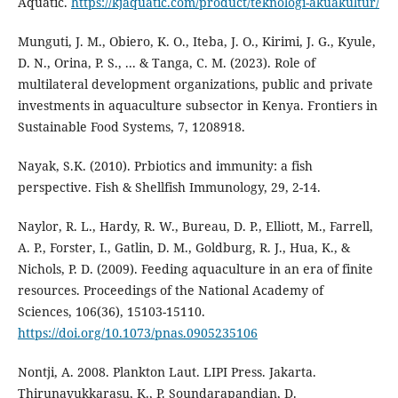
Aquatic.
https://kjaquatic.com/product/teknologi-akuakultur/
Munguti, J. M., Obiero, K. O., Iteba, J. O., Kirimi, J. G., Kyule,
D. N., Orina, P. S., ... & Tanga, C. M. (2023). Role of
multilateral development organizations, public and private
investments in aquaculture subsector in Kenya. Frontiers in
Sustainable Food Systems, 7, 1208918.
Nayak, S.K. (2010). Prbiotics and immunity: a fish
perspective. Fish & Shellfish Immunology, 29, 2-14.
Naylor, R. L., Hardy, R. W., Bureau, D. P., Elliott, M., Farrell,
A. P., Forster, I., Gatlin, D. M., Goldburg, R. J., Hua, K., &
Nichols, P. D. (2009). Feeding aquaculture in an era of finite
resources. Proceedings of the National Academy of
Sciences, 106(36), 15103-15110.
https://doi.org/10.1073/pnas.0905235106
Nontji, A. 2008. Plankton Laut. LIPI Press. Jakarta.
Thirunavukkarasu, K., P. Soundarapandian, D.