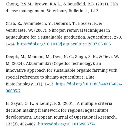
Chong, R.S.M., Brown, R.A.L., & Bousfield, R.B. (2011). Fish
diease management. Veterinary Bulletin, 1, 1-12.
Crab, R., Avnimelech, Y., Defoirdt, T., Bossier, P., &
Verstraete, W. (2007). Nitrogen removal techniques in
aquaculture for a sustainable production. Aquaculture, 270,
1–14.
https://doi.org/10.1016/j.aquaculture.2007.05.006
Deepti, M., Meinam, M., Devi, N. C., Singh, S. K., & Devi, W.
M. (2024). Akuamimikri (Copefloc technology): an
innovative approach for sustainable organic farming with
special reference to shrimp aquaculture. Blue
Biotechnology, 1(1), 1–13.
https://doi.org/10.1186/s44315-024-
00005-7
El-Gayar, O. F., & Leung, P. S. (2001). A multiple criteria
decision making framework for regional aquaculture
development. European Journal of Operational Research,
133(3), 462–482.
https://doi.org/10.1016/S0377-