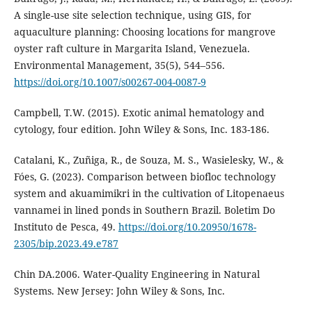
A single-use site selection technique, using GIS, for
aquaculture planning: Choosing locations for mangrove
oyster raft culture in Margarita Island, Venezuela.
Environmental Management, 35(5), 544–556.
https://doi.org/10.1007/s00267-004-0087-9
Campbell, T.W. (2015). Exotic animal hematology and
cytology, four edition. John Wiley & Sons, Inc. 183-186.
Catalani, K., Zuñiga, R., de Souza, M. S., Wasielesky, W., &
Fóes, G. (2023). Comparison between biofloc technology
system and akuamimikri in the cultivation of Litopenaeus
vannamei in lined ponds in Southern Brazil. Boletim Do
Instituto de Pesca, 49.
https://doi.org/10.20950/1678-
2305/bip.2023.49.e787
Chin DA.2006. Water-Quality Engineering in Natural
Systems. New Jersey: John Wiley & Sons, Inc.