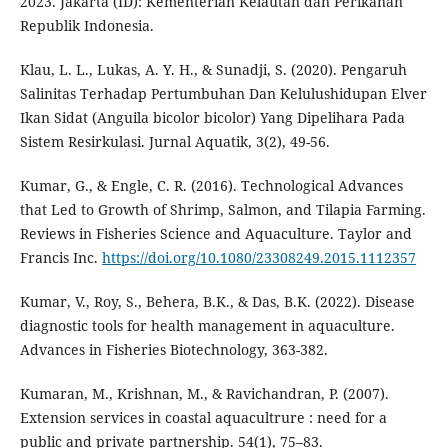
2023. Jakarta (ID): Kementerian Kelautan dan Perikanan
Republik Indonesia.
Klau, L. L., Lukas, A. Y. H., & Sunadji, S. (2020). Pengaruh
Salinitas Terhadap Pertumbuhan Dan Kelulushidupan Elver
Ikan Sidat (Anguila bicolor bicolor) Yang Dipelihara Pada
Sistem Resirkulasi. Jurnal Aquatik, 3(2), 49-56.
Kumar, G., & Engle, C. R. (2016). Technological Advances
that Led to Growth of Shrimp, Salmon, and Tilapia Farming.
Reviews in Fisheries Science and Aquaculture. Taylor and
Francis Inc.
https://doi.org/10.1080/23308249.2015.1112357
Kumar, V., Roy, S., Behera, B.K., & Das, B.K. (2022). Disease
diagnostic tools for health management in aquaculture.
Advances in Fisheries Biotechnology, 363-382.
Kumaran, M., Krishnan, M., & Ravichandran, P. (2007).
Extension services in coastal aquacultrure : need for a
public and private partnership. 54(1), 75–83.