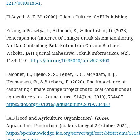
2217(00)00183-1
.
El-Sayed, A.-F. M. (2006). Tilapia Culture. CABI Publishing.
Erlangga Prasetya, I., Achmadi, S., & Rudhistiar, D. (2023).
Penerapan Iot (Internet Of Things) Untuk Sistem Monitoring
Air Dan Controlling Pada Kolam Ikan Gurami Berbasis
Website. JATI (Jurnal Mahasiswa Teknik Informatika), 6(2),
1184–1191.
https://doi.org/10.36040/jati.v6i2.5400
Falconer, L., Hjøllo, S. S., Telfer, T. C., McAdam, B. J.,
Hermansen, Ø., & Ytteborg, E. (2020). The importance of
calibrating climate change projections to local conditions at
aquaculture sites. Aquaculture, 514(June 2019), 734487.
https://doi.org/10.1016/j.aquaculture.2019.734487
FAO [Food and Agriculture Organization]. (2024).
Aquaculture Production. (diakses tanggal 2 Oktober 2024,
https://openknowledge.fao.org/server/api/core/bitstreams/131a