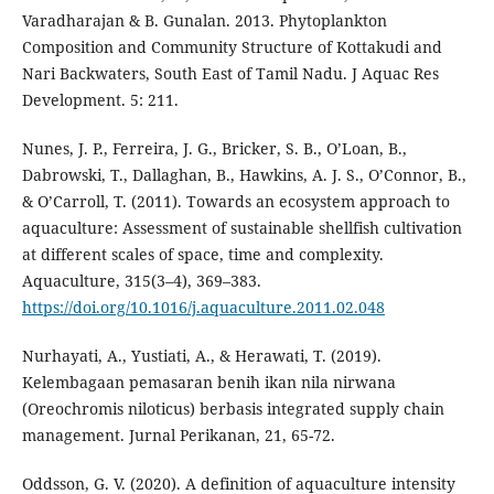
Varadharajan & B. Gunalan. 2013. Phytoplankton
Composition and Community Structure of Kottakudi and
Nari Backwaters, South East of Tamil Nadu. J Aquac Res
Development. 5: 211.
Nunes, J. P., Ferreira, J. G., Bricker, S. B., O’Loan, B.,
Dabrowski, T., Dallaghan, B., Hawkins, A. J. S., O’Connor, B.,
& O’Carroll, T. (2011). Towards an ecosystem approach to
aquaculture: Assessment of sustainable shellfish cultivation
at different scales of space, time and complexity.
Aquaculture, 315(3–4), 369–383.
https://doi.org/10.1016/j.aquaculture.2011.02.048
Nurhayati, A., Yustiati, A., & Herawati, T. (2019).
Kelembagaan pemasaran benih ikan nila nirwana
(Oreochromis niloticus) berbasis integrated supply chain
management. Jurnal Perikanan, 21, 65-72.
Oddsson, G. V. (2020). A definition of aquaculture intensity