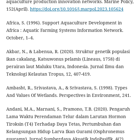
aquaculture production innovation networks. Marine Policy,
152(April).
https://doi.org/10.1016/j.marpol.2023.105624
Africa, S. (1996). Support Aquaculture Development in
Africa : Aquatic Farming Systems Information Network.
October, 1–4.
Akbar, N., & Labenua, R. (2020). Struktur genetik populasi
ikan cakalang, Katsuwonus pelamis (Lineaus, 1758) di
perairan laut Maluku Utara, Indonesia. Jurnal Ilmu dan
Teknologi Kelautan Tropus, 12, 407-419.
Ambasht, R., Srivastava, A., & Srivastava, S. (1998). Types
And Values Of Wetlands. Perspectives in Environment, 241.
Andani, M.A., Marnani, S., Pramono, T.B. (2020). Pengaruh
Lama Waktu Perendaman Telur dalam Larutan Hormon
Tiroksin (T4) Terhadap Daya Tetas, Pertumbuhan dan
Kelangsungan Hidup Larva Ikan Gurami (Osphronemus
gouramy). Jurnal Sumberdaya Akuatik IndoPasifik, 4(2),