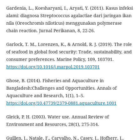
Gardenia, L., Koesharyani, I., Aryati, Y. (2011). Kasus infeksi
alami: diagnosa Streptococcus agalactiae dari jaringan ikan
nila (Oreochromis niloticus) menggunakan polymerase
chain reaction. Jurnal Perikanan, 8, 22-26.
Garlock, T. M., Lorenzen, K., & Arnold, R. J. (2019). The role
of seafood in global food security: Trade, sustainability, and
consumer preferences. Marine Policy, 109, 103701.
https://doi.org/10.1016/j.marpol.2019.103701
Ghose, B. (2014). Fisheries and Aquaculture in
Bangladesh:Challenges and Opportunities. Annals of
Aquaculture and Research, 1(1), 1–5.
https://doi.org/10.47739/2379-0881.aquaculture.1001
Gleick, P. H. (2003). Water use. Annual Review of
Environment and Resources, 28(1), 275-314.
Guillen, J., Natale, F., Carvalho, N., Casey, J., Hofherr, J.,