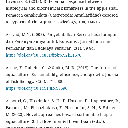
Lavarias, S. (2018). Differential response between
histological and biochemical biomarkers in the apple snail
Pomacea canaliculata (Gastropoda: Amullariidae) exposed
to cypermethrin. Aquatic Toxicology, 194, 140-151.
Arsyad, M.N. (2002). Penyebab Ikan Bercita Rasa Lumpur
dan Penanganannya untuk Konsumsi. Jurnal Ilmu-ilmu
Perikanan dan Budidaya Perairan. 2(1), 79-84.
https://doi.org/10.31851/jipbp.v2i1.1670
Asche, F., Roheim, C., & Smith, M. D. (2018). The future of
aquaculture: Sustainability, efficiency, and growth. Journal
of Fish Biology, 92(3), 371-388.
https://doi.org/10.1111/jfb.13696
Ashouri, G., Hoseinifar, S. H., El-Haroun, E., Imperatore, R.,
Paolucci, M., Firouzbakhsh, F., Hoseinifar, S. H., & Faheem,
M. (2023). Novel approaches toward sustainable tilapia
aquaculture (S. H. Hoseinifar & H. Van Doan (eds.)).