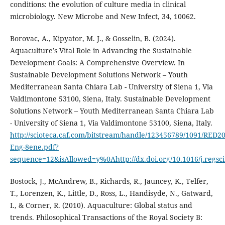
conditions: the evolution of culture media in clinical
microbiology. New Microbe and New Infect, 34, 10062.
Borovac, A., Kipyator, M. J., & Gosselin, B. (2024).
Aquaculture’s Vital Role in Advancing the Sustainable
Development Goals: A Comprehensive Overview. In
Sustainable Development Solutions Network – Youth
Mediterranean Santa Chiara Lab - University of Siena 1, Via
Valdimontone 53100, Siena, Italy. Sustainable Development
Solutions Network – Youth Mediterranean Santa Chiara Lab
- University of Siena 1, Via Valdimontone 53100, Siena, Italy.
http://scioteca.caf.com/bitstream/handle/123456789/1091/RED20
Eng-8ene.pdf?
sequence=12&isAllowed=y%0Ahttp://dx.doi.org/10.1016/j.re
Bostock, J., McAndrew, B., Richards, R., Jauncey, K., Telfer,
T., Lorenzen, K., Little, D., Ross, L., Handisyde, N., Gatward,
I., & Corner, R. (2010). Aquaculture: Global status and
trends. Philosophical Transactions of the Royal Society B: