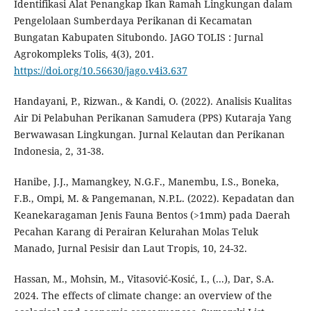
Identifikasi Alat Penangkap Ikan Ramah Lingkungan dalam
Pengelolaan Sumberdaya Perikanan di Kecamatan
Bungatan Kabupaten Situbondo. JAGO TOLIS : Jurnal
Agrokompleks Tolis, 4(3), 201.
https://doi.org/10.56630/jago.v4i3.637
Handayani, P., Rizwan., & Kandi, O. (2022). Analisis Kualitas
Air Di Pelabuhan Perikanan Samudera (PPS) Kutaraja Yang
Berwawasan Lingkungan. Jurnal Kelautan dan Perikanan
Indonesia, 2, 31-38.
Hanibe, J.J., Mamangkey, N.G.F., Manembu, I.S., Boneka,
F.B., Ompi, M. & Pangemanan, N.P.L. (2022). Kepadatan dan
Keanekaragaman Jenis Fauna Bentos (>1mm) pada Daerah
Pecahan Karang di Perairan Kelurahan Molas Teluk
Manado, Jurnal Pesisir dan Laut Tropis, 10, 24-32.
Hassan, M., Mohsin, M., Vitasović-Kosić, I., (...), Dar, S.A.
2024. The effects of climate change: an overview of the