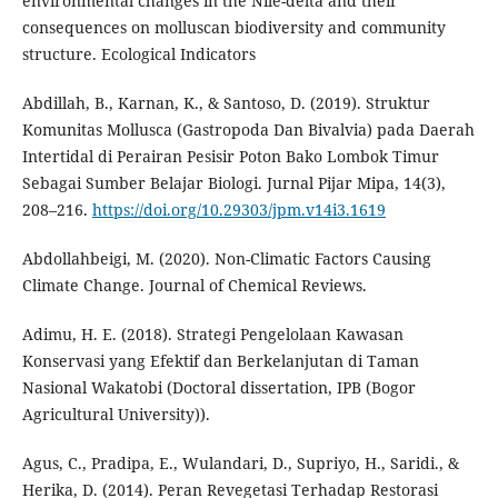
environmental changes in the Nile-delta and their
consequences on molluscan biodiversity and community
structure. Ecological Indicators
Abdillah, B., Karnan, K., & Santoso, D. (2019). Struktur
Komunitas Mollusca (Gastropoda Dan Bivalvia) pada Daerah
Intertidal di Perairan Pesisir Poton Bako Lombok Timur
Sebagai Sumber Belajar Biologi. Jurnal Pijar Mipa, 14(3),
208–216.
https://doi.org/10.29303/jpm.v14i3.1619
Abdollahbeigi, M. (2020). Non-Climatic Factors Causing
Climate Change. Journal of Chemical Reviews.
Adimu, H. E. (2018). Strategi Pengelolaan Kawasan
Konservasi yang Efektif dan Berkelanjutan di Taman
Nasional Wakatobi (Doctoral dissertation, IPB (Bogor
Agricultural University)).
Agus, C., Pradipa, E., Wulandari, D., Supriyo, H., Saridi., &
Herika, D. (2014). Peran Revegetasi Terhadap Restorasi