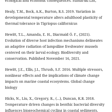
ecological and economic consequences. Sumarski List,
Healy, T.M., Bock, A.K., Burton, R.S. 2019. Variation in
developmental temperature alters adulthood plasticity of
thermal tolerance in Tigriopus californicus
Hewitt, T.L., Amanda, E. H., Diarmaid Ó. F., (2021).
Evolution of diverse host infection mechanisms delineates
an adaptive radiation of lampsiline freshwater mussels
centered on their larval ecology. Biodiversity and
conservation. Published November 16, 2021.
Hewitt, J.E., Ellis, J.I., Thrush, S.F. 2016. Multiple stressors,
nonlinear effects and the implications of climate change
impacts on marine coastal ecosystems. Global change
biology
Hicks, N., Liu, X., Gregory, R., (...), Duncan, K.R. 2018.
Temperature driven changes in benthic bacterial diversity
influences biogeochemical cycling in coastal sediments.