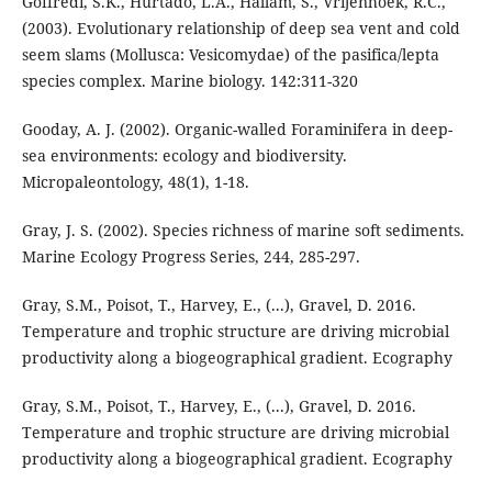
Goffredi, S.K., Hurtado, L.A., Hallam, S., Vrijenhoek, R.C.,
(2003). Evolutionary relationship of deep sea vent and cold
seem slams (Mollusca: Vesicomydae) of the pasifica/lepta
species complex. Marine biology. 142:311-320
Gooday, A. J. (2002). Organic-walled Foraminifera in deep-
sea environments: ecology and biodiversity.
Micropaleontology, 48(1), 1-18.
Gray, J. S. (2002). Species richness of marine soft sediments.
Marine Ecology Progress Series, 244, 285-297.
Gray, S.M., Poisot, T., Harvey, E., (...), Gravel, D. 2016.
Temperature and trophic structure are driving microbial
productivity along a biogeographical gradient. Ecography
Gray, S.M., Poisot, T., Harvey, E., (...), Gravel, D. 2016.
Temperature and trophic structure are driving microbial
productivity along a biogeographical gradient. Ecography