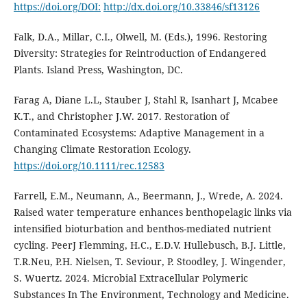
https://doi.org/DOI:
http://dx.doi.org/10.33846/sf13126
Falk, D.A., Millar, C.I., Olwell, M. (Eds.), 1996. Restoring
Diversity: Strategies for Reintroduction of Endangered
Plants. Island Press, Washington, DC.
Farag A, Diane L.L, Stauber J, Stahl R, Isanhart J, Mcabee
K.T., and Christopher J.W. 2017. Restoration of
Contaminated Ecosystems: Adaptive Management in a
Changing Climate Restoration Ecology.
https://doi.org/10.1111/rec.12583
Farrell, E.M., Neumann, A., Beermann, J., Wrede, A. 2024.
Raised water temperature enhances benthopelagic links via
intensified bioturbation and benthos-mediated nutrient
cycling. PeerJ Flemming, H.C., E.D.V. Hullebusch, B.J. Little,
T.R.Neu, P.H. Nielsen, T. Seviour, P. Stoodley, J. Wingender,
S. Wuertz. 2024. Microbial Extracellular Polymeric
Substances In The Environment, Technology and Medicine.