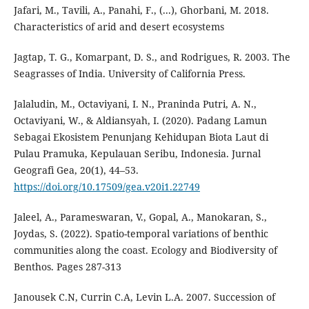
Jafari, M., Tavili, A., Panahi, F., (...), Ghorbani, M. 2018.
Characteristics of arid and desert ecosystems
Jagtap, T. G., Komarpant, D. S., and Rodrigues, R. 2003. The
Seagrasses of India. University of California Press.
Jalaludin, M., Octaviyani, I. N., Praninda Putri, A. N.,
Octaviyani, W., & Aldiansyah, I. (2020). Padang Lamun
Sebagai Ekosistem Penunjang Kehidupan Biota Laut di
Pulau Pramuka, Kepulauan Seribu, Indonesia. Jurnal
Geografi Gea, 20(1), 44–53.
https://doi.org/10.17509/gea.v20i1.22749
Jaleel, A., Parameswaran, V., Gopal, A., Manokaran, S.,
Joydas, S. (2022). Spatio-temporal variations of benthic
communities along the coast. Ecology and Biodiversity of
Benthos. Pages 287-313
Janousek C.N, Currin C.A, Levin L.A. 2007. Succession of