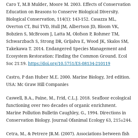
Caro T, M.B Mulder, Moore M. 2003. Effects of Conservation
Education on Reasons to Conserve Biological Diversity.
Biological Conservation, 114(1): 143-152. Casazza ML,
Overton CT, Bui TVD, Hull JM, Albertson JD, Bloom VK,
Bobzien S, McBroom J, Latta M, Olofson P, Rohmer TM,
Schwarzbach S, Strong DR, Grijalva E, Wood JK, Skalos SM,
Takekawa T. 2014. Endangered Species Management and
Ecosystem Restoration: Finding the Common Ground. Ecol
Soc 21:19.
https://doi.org/10.5751/ES-08134-210119
Castro, P dan Huber M.E. 2000. Marine Biology, 3rd edition.
USA: Mc Graw Hill Companies
Caswell, B.A., Paine, M., Frid, C.L.J. 2018. Seafloor ecological
functioning over two decades of organic enrichment.
Marine Pollution Bulletin Caughley, G., 1994. Directions in
Conservation Biology. Journal Ofanimal Ecology 63, 215±244.
Cetra, M., & Petrere JR.M. (2007). Associations between fish