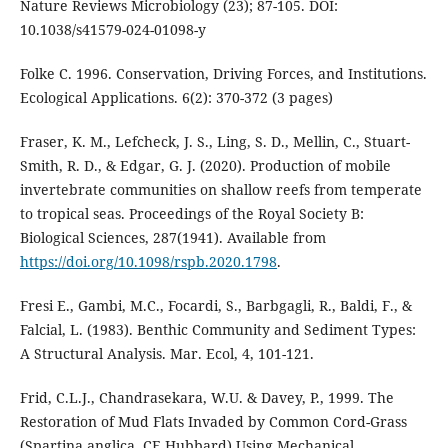
Nature Reviews Microbiology (23); 87-105. DOI:
10.1038/s41579-024-01098-y
Folke C. 1996. Conservation, Driving Forces, and Institutions.
Ecological Applications. 6(2): 370-372 (3 pages)
Fraser, K. M., Lefcheck, J. S., Ling, S. D., Mellin, C., Stuart-
Smith, R. D., & Edgar, G. J. (2020). Production of mobile
invertebrate communities on shallow reefs from temperate
to tropical seas. Proceedings of the Royal Society B:
Biological Sciences, 287(1941). Available from
https://doi.org/10.1098/rspb.2020.1798
.
Fresi E., Gambi, M.C., Focardi, S., Barbgagli, R., Baldi, F., &
Falcial, L. (1983). Benthic Community and Sediment Types:
A Structural Analysis. Mar. Ecol, 4, 101-121.
Frid, C.L.J., Chandrasekara, W.U. & Davey, P., 1999. The
Restoration of Mud Flats Invaded by Common Cord-Grass
(Spartina anglica, CE Hubbard) Using Mechanical