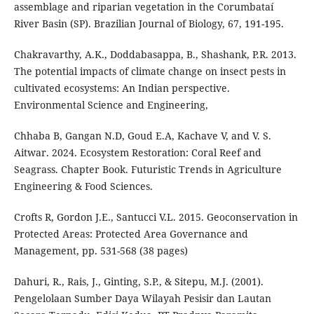
assemblage and riparian vegetation in the Corumbataí
River Basin (SP). Brazilian Journal of Biology, 67, 191-195.
Chakravarthy, A.K., Doddabasappa, B., Shashank, P.R. 2013.
The potential impacts of climate change on insect pests in
cultivated ecosystems: An Indian perspective.
Environmental Science and Engineering,
Chhaba B, Gangan N.D, Goud E.A, Kachave V, and V. S.
Aitwar. 2024. Ecosystem Restoration: Coral Reef and
Seagrass. Chapter Book. Futuristic Trends in Agriculture
Engineering & Food Sciences.
Crofts R, Gordon J.E., Santucci V.L. 2015. Geoconservation in
Protected Areas: Protected Area Governance and
Management, pp. 531-568 (38 pages)
Dahuri, R., Rais, J., Ginting, S.P., & Sitepu, M.J. (2001).
Pengelolaan Sumber Daya Wilayah Pesisir dan Lautan