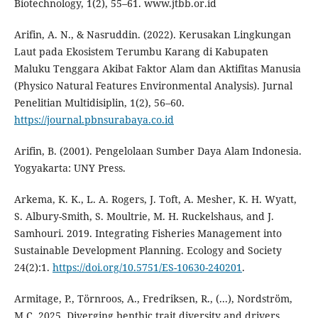
Biotechnology, 1(2), 55–61. www.jtbb.or.id
Arifin, A. N., & Nasruddin. (2022). Kerusakan Lingkungan
Laut pada Ekosistem Terumbu Karang di Kabupaten
Maluku Tenggara Akibat Faktor Alam dan Aktifitas Manusia
(Physico Natural Features Environmental Analysis). Jurnal
Penelitian Multidisiplin, 1(2), 56–60.
https://journal.pbnsurabaya.co.id
Arifin, B. (2001). Pengelolaan Sumber Daya Alam Indonesia.
Yogyakarta: UNY Press.
Arkema, K. K., L. A. Rogers, J. Toft, A. Mesher, K. H. Wyatt,
S. Albury-Smith, S. Moultrie, M. H. Ruckelshaus, and J.
Samhouri. 2019. Integrating Fisheries Management into
Sustainable Development Planning. Ecology and Society
24(2):1.
https://doi.org/10.5751/ES-10630-240201
.
Armitage, P., Törnroos, A., Fredriksen, R., (...), Nordström,
M.C. 2025. Diverging benthic trait diversity and drivers