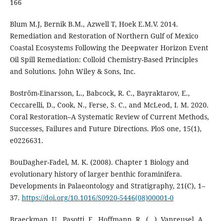
166
Blum M.J, Bernik B.M., Azwell T, Hoek E.M.V. 2014.
Remediation and Restoration of Northern Gulf of Mexico
Coastal Ecosystems Following the Deepwater Horizon Event
Oil Spill Remediation: Colloid Chemistry-Based Principles
and Solutions. John Wiley & Sons, Inc.
Boström-Einarsson, L., Babcock, R. C., Bayraktarov, E.,
Ceccarelli, D., Cook, N., Ferse, S. C., and McLeod, I. M. 2020.
Coral Restoration–A Systematic Review of Current Methods,
Successes, Failures and Future Directions. PloS one, 15(1),
e0226631.
BouDagher-Fadel, M. K. (2008). Chapter 1 Biology and
evolutionary history of larger benthic foraminifera.
Developments in Palaeontology and Stratigraphy, 21(C), 1–
37.
https://doi.org/10.1016/S0920-5446(08)00001-0
Braeckman, U., Pasotti, F., Hoffmann, R., (...), Vanreusel, A.