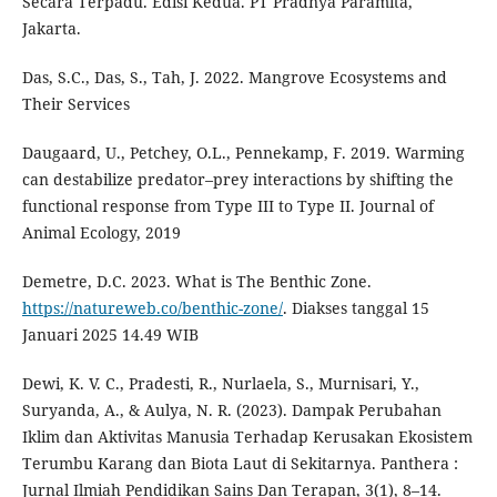
Secara Terpadu. Edisi Kedua. PT Pradnya Paramita,
Jakarta.
Das, S.C., Das, S., Tah, J. 2022. Mangrove Ecosystems and
Their Services
Daugaard, U., Petchey, O.L., Pennekamp, F. 2019. Warming
can destabilize predator–prey interactions by shifting the
functional response from Type III to Type II. Journal of
Animal Ecology, 2019
Demetre, D.C. 2023. What is The Benthic Zone.
https://natureweb.co/benthic-zone/
. Diakses tanggal 15
Januari 2025 14.49 WIB
Dewi, K. V. C., Pradesti, R., Nurlaela, S., Murnisari, Y.,
Suryanda, A., & Aulya, N. R. (2023). Dampak Perubahan
Iklim dan Aktivitas Manusia Terhadap Kerusakan Ekosistem
Terumbu Karang dan Biota Laut di Sekitarnya. Panthera :
Jurnal Ilmiah Pendidikan Sains Dan Terapan, 3(1), 8–14.