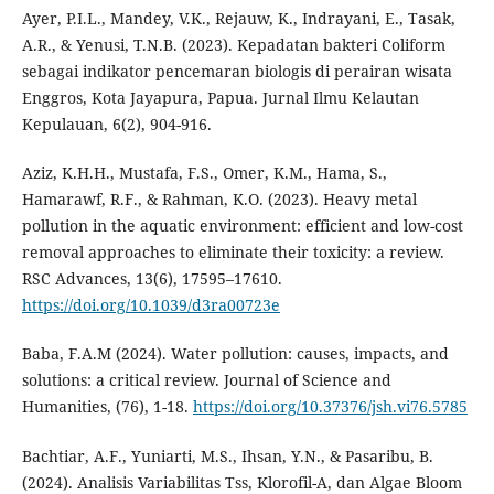
Ayer, P.I.L., Mandey, V.K., Rejauw, K., Indrayani, E., Tasak,
A.R., & Yenusi, T.N.B. (2023). Kepadatan bakteri Coliform
sebagai indikator pencemaran biologis di perairan wisata
Enggros, Kota Jayapura, Papua. Jurnal Ilmu Kelautan
Kepulauan, 6(2), 904-916.
Aziz, K.H.H., Mustafa, F.S., Omer, K.M., Hama, S.,
Hamarawf, R.F., & Rahman, K.O. (2023). Heavy metal
pollution in the aquatic environment: efficient and low-cost
removal approaches to eliminate their toxicity: a review.
RSC Advances, 13(6), 17595–17610.
https://doi.org/10.1039/d3ra00723e
Baba, F.A.M (2024). Water pollution: causes, impacts, and
solutions: a critical review. Journal of Science and
Humanities, (76), 1-18.
https://doi.org/10.37376/jsh.vi76.5785
Bachtiar, A.F., Yuniarti, M.S., Ihsan, Y.N., & Pasaribu, B.
(2024). Analisis Variabilitas Tss, Klorofil-A, dan Algae Bloom