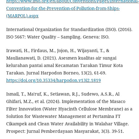
https://www.imo.org/en/about/Conventions/Pages/International-
Convention-for-the-Prevention-of-Pollution-from-Ships-
(MARPOL).aspx
International Organization for Standardization (ISO). (2016).
ISO 5667: Water Quality – Sampling. Geneva: ISO.
Irawati, H., Firdaus, M., Jojon, H., Wijayanti, T., &
Maulianawati, D. (2021). Asesmen kualitas air sungai
kelurahan pantai amal Kecamatan Tarakan Timur Kota
Tarakan. Jurnal Harpodon Borneo, 13(2), 61-69.
https://doi.org/10.35334/harpodon.v13i2.1819
Ismail, T., Ma'ruf, K., Setiawan, R.J., Sudewo, A.S.R., Al
Ghifari, M.Z., et al. (2024). Implementation of the Masaco
Filter Innovation (Water Hyacinth Cellulose Membrane) as a
Solution for Wastewater Management at Pertamina FT
Cikampek and Clean Water Availability in Walahar Village.
Prospect: Jurnal Pemberdayaan Masyarakat, 3(3). 39-51.