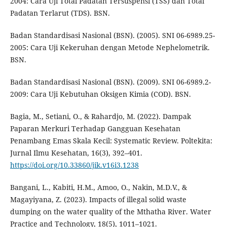
2004: Cara Uji Total Padatan Tersuspensi (TSS) dan Total
Padatan Terlarut (TDS). BSN.
Badan Standardisasi Nasional (BSN). (2005). SNI 06-6989.25-
2005: Cara Uji Kekeruhan dengan Metode Nephelometrik.
BSN.
Badan Standardisasi Nasional (BSN). (2009). SNI 06-6989.2-
2009: Cara Uji Kebutuhan Oksigen Kimia (COD). BSN.
Bagia, M., Setiani, O., & Rahardjo, M. (2022). Dampak
Paparan Merkuri Terhadap Gangguan Kesehatan
Penambang Emas Skala Kecil: Systematic Review. Poltekita:
Jurnal Ilmu Kesehatan, 16(3), 392–401.
https://doi.org/10.33860/jik.v16i3.1238
Bangani, L., Kabiti, H.M., Amoo, O., Nakin, M.D.V., &
Magayiyana, Z. (2023). Impacts of illegal solid waste
dumping on the water quality of the Mthatha River. Water
Practice and Technology, 18(5), 1011–1021.