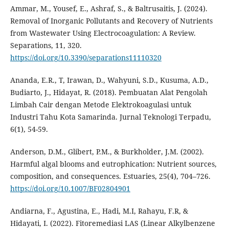
Ammar, M., Yousef, E., Ashraf, S., & Baltrusaitis, J. (2024).
Removal of Inorganic Pollutants and Recovery of Nutrients
from Wastewater Using Electrocoagulation: A Review.
Separations, 11, 320.
https://doi.org/10.3390/separations11110320
Ananda, E.R., T, Irawan, D., Wahyuni, S.D., Kusuma, A.D.,
Budiarto, J., Hidayat, R. (2018). Pembuatan Alat Pengolah
Limbah Cair dengan Metode Elektrokoagulasi untuk
Industri Tahu Kota Samarinda. Jurnal Teknologi Terpadu,
6(1), 54-59.
Anderson, D.M., Glibert, P.M., & Burkholder, J.M. (2002).
Harmful algal blooms and eutrophication: Nutrient sources,
composition, and consequences. Estuaries, 25(4), 704–726.
https://doi.org/10.1007/BF02804901
Andiarna, F., Agustina, E., Hadi, M.I, Rahayu, F.R, &
Hidayati, I. (2022). Fitoremediasi LAS (Linear Alkylbenzene