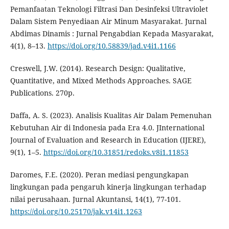
Pemanfaatan Teknologi Filtrasi Dan Desinfeksi Ultraviolet
Dalam Sistem Penyediaan Air Minum Masyarakat. Jurnal
Abdimas Dinamis : Jurnal Pengabdian Kepada Masyarakat,
4(1), 8–13.
https://doi.org/10.58839/jad.v4i1.1166
Creswell, J.W. (2014). Research Design: Qualitative,
Quantitative, and Mixed Methods Approaches. SAGE
Publications. 270p.
Daffa, A. S. (2023). Analisis Kualitas Air Dalam Pemenuhan
Kebutuhan Air di Indonesia pada Era 4.0. JInternational
Journal of Evaluation and Research in Education (IJERE),
9(1), 1–5.
https://doi.org/10.31851/redoks.v8i1.11853
Daromes, F.E. (2020). Peran mediasi pengungkapan
lingkungan pada pengaruh kinerja lingkungan terhadap
nilai perusahaan. Jurnal Akuntansi, 14(1), 77-101.
https://doi.org/10.25170/jak.v14i1.1263