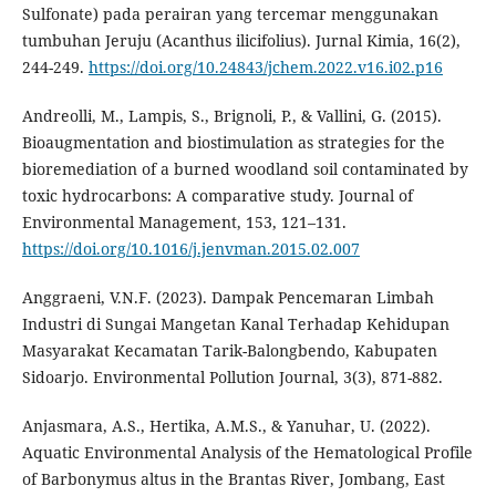
Sulfonate) pada perairan yang tercemar menggunakan
tumbuhan Jeruju (Acanthus ilicifolius). Jurnal Kimia, 16(2),
244-249.
https://doi.org/10.24843/jchem.2022.v16.i02.p16
Andreolli, M., Lampis, S., Brignoli, P., & Vallini, G. (2015).
Bioaugmentation and biostimulation as strategies for the
bioremediation of a burned woodland soil contaminated by
toxic hydrocarbons: A comparative study. Journal of
Environmental Management, 153, 121–131.
https://doi.org/10.1016/j.jenvman.2015.02.007
Anggraeni, V.N.F. (2023). Dampak Pencemaran Limbah
Industri di Sungai Mangetan Kanal Terhadap Kehidupan
Masyarakat Kecamatan Tarik-Balongbendo, Kabupaten
Sidoarjo. Environmental Pollution Journal, 3(3), 871-882.
Anjasmara, A.S., Hertika, A.M.S., & Yanuhar, U. (2022).
Aquatic Environmental Analysis of the Hematological Profile
of Barbonymus altus in the Brantas River, Jombang, East