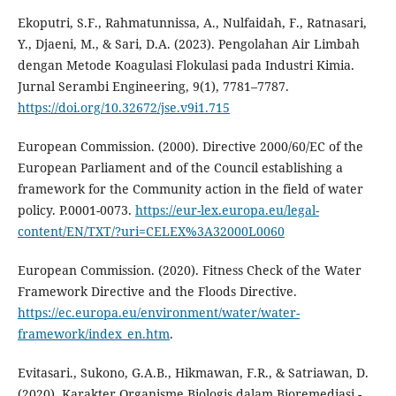
Ekoputri, S.F., Rahmatunnissa, A., Nulfaidah, F., Ratnasari,
Y., Djaeni, M., & Sari, D.A. (2023). Pengolahan Air Limbah
dengan Metode Koagulasi Flokulasi pada Industri Kimia.
Jurnal Serambi Engineering, 9(1), 7781–7787.
https://doi.org/10.32672/jse.v9i1.715
European Commission. (2000). Directive 2000/60/EC of the
European Parliament and of the Council establishing a
framework for the Community action in the field of water
policy. P.0001-0073.
https://eur-lex.europa.eu/legal-
content/EN/TXT/?uri=CELEX%3A32000L0060
European Commission. (2020). Fitness Check of the Water
Framework Directive and the Floods Directive.
https://ec.europa.eu/environment/water/water-
framework/index_en.htm
.
Evitasari., Sukono, G.A.B., Hikmawan, F.R., & Satriawan, D.
(2020). Karakter Organisme Biologis dalam Bioremediasi -