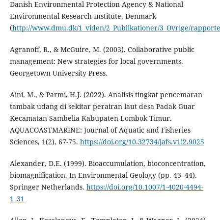
Danish Environmental Protection Agency & National
Environmental Research Institute, Denmark
(
http://www.dmu.dk/1_viden/2_Publikationer/3_Ovrige/rapport
Agranoff, R., & McGuire, M. (2003). Collaborative public
management: New strategies for local governments.
Georgetown University Press.
Aini, M., & Parmi, H.J. (2022). Analisis tingkat pencemaran
tambak udang di sekitar perairan laut desa Padak Guar
Kecamatan Sambelia Kabupaten Lombok Timur.
AQUACOASTMARINE: Journal of Aquatic and Fisheries
Sciences, 1(2), 67-75.
https://doi.org/10.32734/jafs.v1i2.9025
Alexander, D.E. (1999). Bioaccumulation, bioconcentration,
biomagnification. In Environmental Geology (pp. 43–44).
Springer Netherlands.
https://doi.org/10.1007/1-4020-4494-
1_31