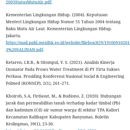
2003StatusMutuAir.pdf
.
Kementerian Lingkungan Hidup. (2004). Keputusan
Menteri Lingkungan Hidup Nomor 51 Tahun 2004 tentang
Baku Mutu Air Laut. Kementerian Lingkungan Hidup.
Jakarta.
https://mail.ppkl.menlhk.go.id/website/filebox/829/19100910201
3%20SALINAN.pdf
.
Ketaren, I.B.B., & Sitompul, Y. S. (2021). Analisis Kinerja
Ozonator Pada Proses Water Treatment di PT Tirta Sukses
Perkasa. Prosiding Konferensi Nasional Social & Engineering
Polmed (KONSEP), 2(1), 261–271.
Khoiroh, S.A, Firdasut, M., & Budiono, Z. (2020). Hubungan
jarak dan permeabilitas tanah terhadap kadar timbal (Pb)
dan kadmium (Cd) air sumur warga di sekitar TPA Kaliori
Kecamatan Kalibagor Kabupaten Banyumas. Buletin
Keslingmas, 39(1), 23-30.