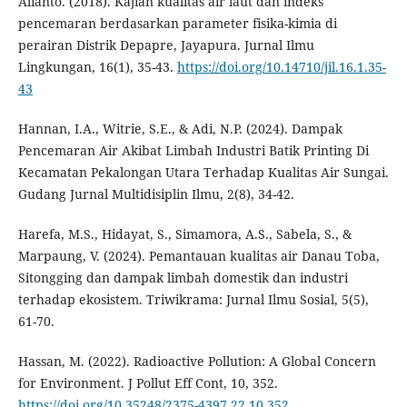
Alianto. (2018). Kajian kualitas air laut dan indeks
pencemaran berdasarkan parameter fisika-kimia di
perairan Distrik Depapre, Jayapura. Jurnal Ilmu
Lingkungan, 16(1), 35-43.
https://doi.org/10.14710/jil.16.1.35-
43
Hannan, I.A., Witrie, S.E., & Adi, N.P. (2024). Dampak
Pencemaran Air Akibat Limbah Industri Batik Printing Di
Kecamatan Pekalongan Utara Terhadap Kualitas Air Sungai.
Gudang Jurnal Multidisiplin Ilmu, 2(8), 34-42.
Harefa, M.S., Hidayat, S., Simamora, A.S., Sabela, S., &
Marpaung, V. (2024). Pemantauan kualitas air Danau Toba,
Sitongging dan dampak limbah domestik dan industri
terhadap ekosistem. Triwikrama: Jurnal Ilmu Sosial, 5(5),
61-70.
Hassan, M. (2022). Radioactive Pollution: A Global Concern
for Environment. J Pollut Eff Cont, 10, 352.
https://doi.org/10.35248/2375-4397.22.10.352