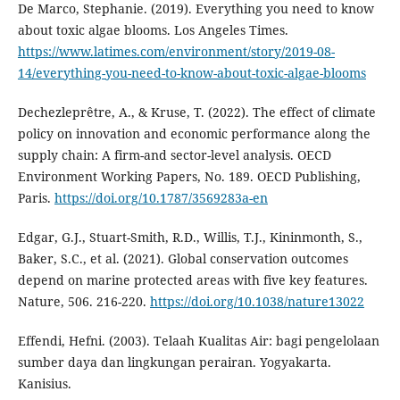
De Marco, Stephanie. (2019). Everything you need to know
about toxic algae blooms. Los Angeles Times.
https://www.latimes.com/environment/story/2019-08-
14/everything-you-need-to-know-about-toxic-algae-blooms
Dechezleprêtre, A., & Kruse, T. (2022). The effect of climate
policy on innovation and economic performance along the
supply chain: A firm-and sector-level analysis. OECD
Environment Working Papers, No. 189. OECD Publishing,
Paris.
https://doi.org/10.1787/3569283a-en
Edgar, G.J., Stuart-Smith, R.D., Willis, T.J., Kininmonth, S.,
Baker, S.C., et al. (2021). Global conservation outcomes
depend on marine protected areas with five key features.
Nature, 506. 216-220.
https://doi.org/10.1038/nature13022
Effendi, Hefni. (2003). Telaah Kualitas Air: bagi pengelolaan
sumber daya dan lingkungan perairan. Yogyakarta.
Kanisius.