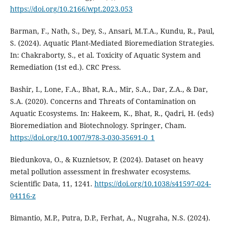
https://doi.org/10.2166/wpt.2023.053
Barman, F., Nath, S., Dey, S., Ansari, M.T.A., Kundu, R., Paul,
S. (2024). Aquatic Plant-Mediated Bioremediation Strategies.
In: Chakraborty, S., et al. Toxicity of Aquatic System and
Remediation (1st ed.). CRC Press.
Bashir, I., Lone, F.A., Bhat, R.A., Mir, S.A., Dar, Z.A., & Dar,
S.A. (2020). Concerns and Threats of Contamination on
Aquatic Ecosystems. In: Hakeem, K., Bhat, R., Qadri, H. (eds)
Bioremediation and Biotechnology. Springer, Cham.
https://doi.org/10.1007/978-3-030-35691-0_1
Biedunkova, O., & Kuznietsov, P. (2024). Dataset on heavy
metal pollution assessment in freshwater ecosystems.
Scientific Data, 11, 1241.
https://doi.org/10.1038/s41597-024-
04116-z
Bimantio, M.P., Putra, D.P., Ferhat, A., Nugraha, N.S. (2024).