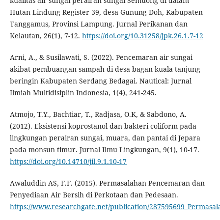
kualitas air sungai perairan sungai Semuong di dalam
Hutan Lindung Register 39, desa Gunung Doh, Kabupaten
Tanggamus, Provinsi Lampung. Jurnal Perikanan dan
Kelautan, 26(1), 7-12.
https://doi.org/10.31258/jpk.26.1.7-12
Arni, A., & Susilawati, S. (2022). Pencemaran air sungai
akibat pembuangan sampah di desa bagan kuala tanjung
beringin Kabupaten Serdang Bedagai. Nautical: Jurnal
Ilmiah Multidisiplin Indonesia, 1(4), 241-245.
Atmojo, T.Y., Bachtiar, T., Radjasa, O.K, & Sabdono, A.
(2012). Eksistensi koprostanol dan bakteri coliform pada
lingkungan perairan sungai, muara, dan pantai di Jepara
pada monsun timur. Jurnal Ilmu Lingkungan, 9(1), 10-17.
https://doi.org/10.14710/jil.9.1.10-17
Awaluddin AS, F.F. (2015). Permasalahan Pencemaran dan
Penyediaan Air Bersih di Perkotaan dan Pedesaan.
https://www.researchgate.net/publication/287595699_Permasa