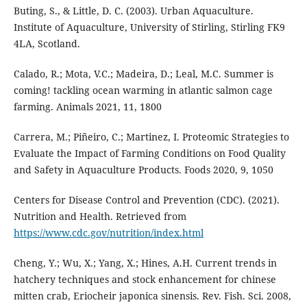
Buting, S., & Little, D. C. (2003). Urban Aquaculture.
Institute of Aquaculture, University of Stirling, Stirling FK9
4LA, Scotland.
Calado, R.; Mota, V.C.; Madeira, D.; Leal, M.C. Summer is
coming! tackling ocean warming in atlantic salmon cage
farming. Animals 2021, 11, 1800
Carrera, M.; Piñeiro, C.; Martinez, I. Proteomic Strategies to
Evaluate the Impact of Farming Conditions on Food Quality
and Safety in Aquaculture Products. Foods 2020, 9, 1050
Centers for Disease Control and Prevention (CDC). (2021).
Nutrition and Health. Retrieved from
https://www.cdc.gov/nutrition/index.html
Cheng, Y.; Wu, X.; Yang, X.; Hines, A.H. Current trends in
hatchery techniques and stock enhancement for chinese
mitten crab, Eriocheir japonica sinensis. Rev. Fish. Sci. 2008,