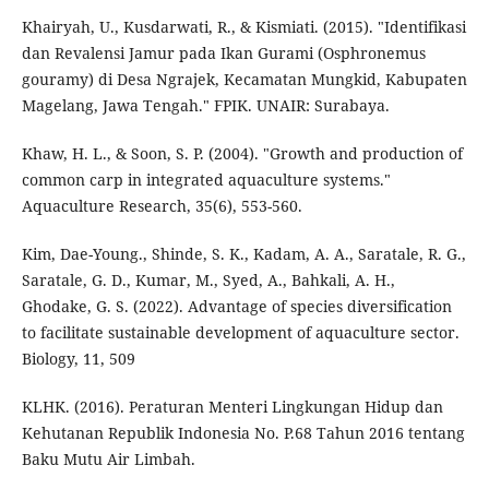
Khairyah, U., Kusdarwati, R., & Kismiati. (2015). "Identifikasi
dan Revalensi Jamur pada Ikan Gurami (Osphronemus
gouramy) di Desa Ngrajek, Kecamatan Mungkid, Kabupaten
Magelang, Jawa Tengah." FPIK. UNAIR: Surabaya.
Khaw, H. L., & Soon, S. P. (2004). "Growth and production of
common carp in integrated aquaculture systems."
Aquaculture Research, 35(6), 553-560.
Kim, Dae-Young., Shinde, S. K., Kadam, A. A., Saratale, R. G.,
Saratale, G. D., Kumar, M., Syed, A., Bahkali, A. H.,
Ghodake, G. S. (2022). Advantage of species diversification
to facilitate sustainable development of aquaculture sector.
Biology, 11, 509
KLHK. (2016). Peraturan Menteri Lingkungan Hidup dan
Kehutanan Republik Indonesia No. P.68 Tahun 2016 tentang
Baku Mutu Air Limbah.