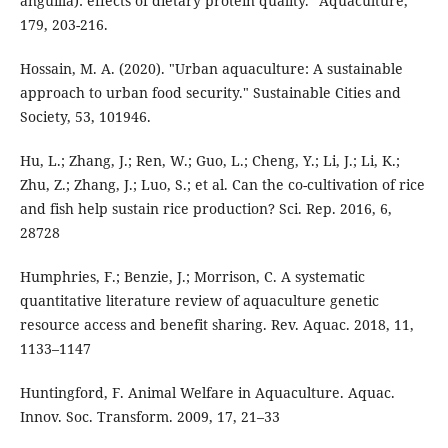
anguilla): effects of dietary protein quality." Aquaculture,
179, 203-216.
Hossain, M. A. (2020). "Urban aquaculture: A sustainable
approach to urban food security." Sustainable Cities and
Society, 53, 101946.
Hu, L.; Zhang, J.; Ren, W.; Guo, L.; Cheng, Y.; Li, J.; Li, K.;
Zhu, Z.; Zhang, J.; Luo, S.; et al. Can the co-cultivation of rice
and fish help sustain rice production? Sci. Rep. 2016, 6,
28728
Humphries, F.; Benzie, J.; Morrison, C. A systematic
quantitative literature review of aquaculture genetic
resource access and benefit sharing. Rev. Aquac. 2018, 11,
1133–1147
Huntingford, F. Animal Welfare in Aquaculture. Aquac.
Innov. Soc. Transform. 2009, 17, 21–33