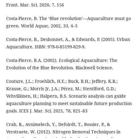
Front. Mar. Sci. 2020, 7, 156
Costa-Pierce, B. The ‘Blue revolution’—Aquaculture must go
green. World Aquac. 2002, 33, 4–5
Costa-Pierce, B., Desbonnet, A., & Edwards, P. (2005). Urban
Aquaculture. ISBN: 978-0-85199-829-9.
Costa-Pierce, B.A. (2002). Ecological Aquaculture: The
Evolution of the Blue Revolution. Blackwell Science.
Couture, J.L.; Froehlich, H.E.; Buck, B.H.; Jeffery, K.R.;
Krause, G.; Morris Jr, J.A.; Pérez, M.; Stentiford, G.D.;
Vehviläinen, H.; Halpern, B.S. Scenario analysis can guide
aquaculture planning to meet sustainable future production
goals. ICES J. Mar. Sci. 2021, 78, 821–83
Crab, R., Avnimelech, Y., Defoirdt, T., Bossier, P., &
Verstraete, W. (2012). Nitrogen Removal Techniques in