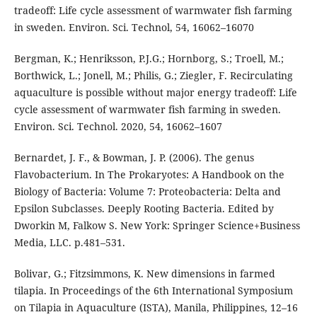
tradeoff: Life cycle assessment of warmwater fish farming
in sweden. Environ. Sci. Technol, 54, 16062–16070
Bergman, K.; Henriksson, P.J.G.; Hornborg, S.; Troell, M.;
Borthwick, L.; Jonell, M.; Philis, G.; Ziegler, F. Recirculating
aquaculture is possible without major energy tradeoff: Life
cycle assessment of warmwater fish farming in sweden.
Environ. Sci. Technol. 2020, 54, 16062–1607
Bernardet, J. F., & Bowman, J. P. (2006). The genus
Flavobacterium. In The Prokaryotes: A Handbook on the
Biology of Bacteria: Volume 7: Proteobacteria: Delta and
Epsilon Subclasses. Deeply Rooting Bacteria. Edited by
Dworkin M, Falkow S. New York: Springer Science+Business
Media, LLC. p.481–531.
Bolivar, G.; Fitzsimmons, K. New dimensions in farmed
tilapia. In Proceedings of the 6th International Symposium
on Tilapia in Aquaculture (ISTA), Manila, Philippines, 12–16