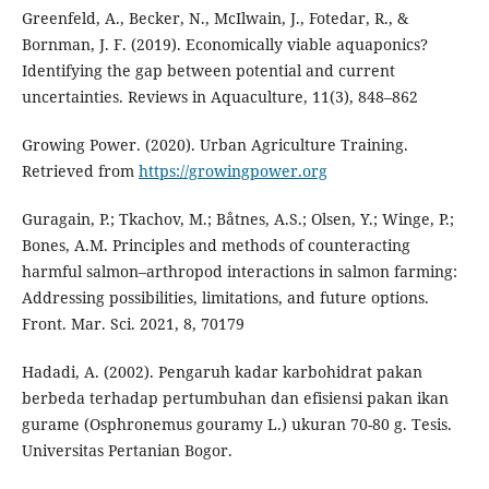
Greenfeld, A., Becker, N., McIlwain, J., Fotedar, R., &
Bornman, J. F. (2019). Economically viable aquaponics?
Identifying the gap between potential and current
uncertainties. Reviews in Aquaculture, 11(3), 848–862
Growing Power. (2020). Urban Agriculture Training.
Retrieved from
https://growingpower.org
Guragain, P.; Tkachov, M.; Båtnes, A.S.; Olsen, Y.; Winge, P.;
Bones, A.M. Principles and methods of counteracting
harmful salmon–arthropod interactions in salmon farming:
Addressing possibilities, limitations, and future options.
Front. Mar. Sci. 2021, 8, 70179
Hadadi, A. (2002). Pengaruh kadar karbohidrat pakan
berbeda terhadap pertumbuhan dan efisiensi pakan ikan
gurame (Osphronemus gouramy L.) ukuran 70-80 g. Tesis.
Universitas Pertanian Bogor.