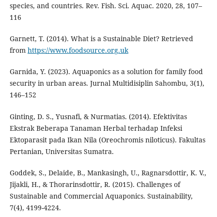
species, and countries. Rev. Fish. Sci. Aquac. 2020, 28, 107–
116
Garnett, T. (2014). What is a Sustainable Diet? Retrieved
from
https://www.foodsource.org.uk
Garnida, Y. (2023). Aquaponics as a solution for family food
security in urban areas. Jurnal Multidisiplin Sahombu, 3(1),
146–152
Ginting, D. S., Yusnafi, & Nurmatias. (2014). Efektivitas
Ekstrak Beberapa Tanaman Herbal terhadap Infeksi
Ektoparasit pada Ikan Nila (Oreochromis niloticus). Fakultas
Pertanian, Universitas Sumatra.
Goddek, S., Delaide, B., Mankasingh, U., Ragnarsdottir, K. V.,
Jijakli, H., & Thorarinsdottir, R. (2015). Challenges of
Sustainable and Commercial Aquaponics. Sustainability,
7(4), 4199-4224.