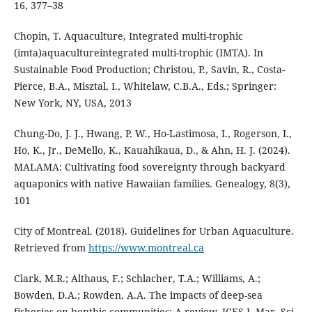
16, 377–38
Chopin, T. Aquaculture, Integrated multi-trophic
(imta)aquacultureintegrated multi-trophic (IMTA). In
Sustainable Food Production; Christou, P., Savin, R., Costa-
Pierce, B.A., Misztal, I., Whitelaw, C.B.A., Eds.; Springer:
New York, NY, USA, 2013
Chung-Do, J. J., Hwang, P. W., Ho-Lastimosa, I., Rogerson, I.,
Ho, K., Jr., DeMello, K., Kauahikaua, D., & Ahn, H. J. (2024).
MALAMA: Cultivating food sovereignty through backyard
aquaponics with native Hawaiian families. Genealogy, 8(3),
101
City of Montreal. (2018). Guidelines for Urban Aquaculture.
Retrieved from
https://www.montreal.ca
Clark, M.R.; Althaus, F.; Schlacher, T.A.; Williams, A.;
Bowden, D.A.; Rowden, A.A. The impacts of deep-sea
fisheries on benthic communities: A review. ICES J. Mar. Sci.