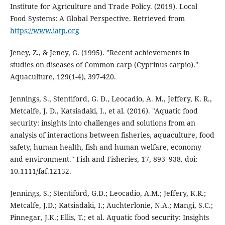
Institute for Agriculture and Trade Policy. (2019). Local
Food Systems: A Global Perspective. Retrieved from
https://www.iatp.org
Jeney, Z., & Jeney, G. (1995). "Recent achievements in
studies on diseases of Common carp (Cyprinus carpio)."
Aquaculture, 129(1-4), 397-420.
Jennings, S., Stentiford, G. D., Leocadio, A. M., Jeffery, K. R.,
Metcalfe, J. D., Katsiadaki, I., et al. (2016). "Aquatic food
security: insights into challenges and solutions from an
analysis of interactions between fisheries, aquaculture, food
safety, human health, fish and human welfare, economy
and environment." Fish and Fisheries, 17, 893–938. doi:
10.1111/faf.12152.
Jennings, S.; Stentiford, G.D.; Leocadio, A.M.; Jeffery, K.R.;
Metcalfe, J.D.; Katsiadaki, I.; Auchterlonie, N.A.; Mangi, S.C.;
Pinnegar, J.K.; Ellis, T.; et al. Aquatic food security: Insights