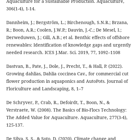
Aquaculture for a Sustainable Production. Aquaculture,
306(1-4), 1-14.
Dannheim, J.; Bergström, L.; Birchenough, S.N.R.; Brzana,
R.; Boon, A.R.; Coolen, J.W.P.; Dauvin, J.-C.; De Mesel, I.;
Derweduwen, J.; Gill, A.B.; et al. Benthic effects of offshore
renewables: Identification of knowledge gaps and urgently
needed research. ICES J.Mar. Sci. 2019, 77, 1092–1108
Dastvan, B., Pate, J., Dole, J., Precht, T., & Hall, P. (2022).
Growing dahlias, Dahlia coccinea Cav., for commercial cut
flower production in aquaponics and AutoPots. Journal of
Floriculture and Landscaping, 8, 1–7
De Schryver, P., Crab, R., Defoirdt, T., Boon, N., &
Verstraete, W. (2008). The Basics of Bio-Flocs Technology:
The Added Value for Aquaculture. Aquaculture, 277(3-4),
125-137.
De Silva, S. S., & Soto, D. (2020). Climate change and