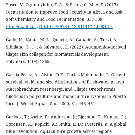
Fusco, V., Oguntoyinbo, F. A., & Franz, C. M. A. P. (2017).
Fermentation to Improve Food Security in Africa and Asia.
Soft Chemistry and Food Fermentation, 337-338.
http://dx.doi.org/10.1016/B978-0-12-811412-4.00012-6
Gallo, N., Natali, M. L., Quarta, A., Gaballo, A., Terzi, A.,
Sibillano, T., …., & Salvatore, L. (2022). Aquaponics-derived
tilapia skin collagen for biomaterials development.
Polymers, 14(9), 1865
Garcia-Pérez, A.; Alston, D.E.; Cortés-Maldonado, R. Growth,
survival, yield, and size distributions of freshwater prawn
Macrobrachium rosenbergii and Tilapia Oreochromis
niloticus in polyculture and monoculture systems in Puerto
Rico. J. World Aquac. Soc. 2000, 31, 446–451
Garlock, T.; Asche, F.; Anderson, J.; Bjørndal, T.; Kumar, G.;
Lorenzen, K.; Ropicki, A.; Smith, M.D.; Tveterås, R. A global
blue revolution: Aquaculture growth across regions,