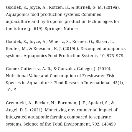
Goddek, S., Joyce, A., Kotzen, B., & Burnell, G. M. (2019a).
Aquaponics food production systems: Combined
aquaculture and hydroponic production technologies for
the future (p. 619). Springer Nature
Goddek, S., Joyce, A., Wuertz, S., Körner, O., Bläser, I.,
Reuter, M., & Keesman, K. J. (2019b). Decoupled aquaponics
systems. Aquaponics Food Production Systems, 10, 973–978
Gómez-Gutiérrez, A. R., & González-Gallego, J. (2010).
Nutritional Value and Consumption of Freshwater Fish
Species in Aquaculture. Food Research International, 43(1),
10-15.
Greenfeld, A., Becker, N., Bornman, J. F., Spatari, S., &
Angel, D. L. (2021). Monetizing environmental impact of
integrated aquaponic farming compared to separate
systems. Science of the Total Environment, 792, 148459