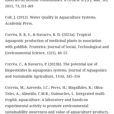
2015, 73, i51–i69
Colt, J. (2012). Water Quality in Aquaculture Systems.
Academic Press.
Corrêa, B. R. S., & Navarro, R. D. (2023a). Tropical
Aquaponic production of medicinal plants in association
with goldfish. Fronteira: Journal of Social, Technological and
Environmental Science, 12(1), 40–55
Corrêa, C., & Navarro, P. (2023b). The potential use of
biopesticides in aquaponics systems. Journal of Aquaponics
and Sustainable Agriculture, 11(4), 345–356
Correia, M.; Azevedo, I.C.; Peres, H.; Magalhães, R.; Oliva-
Teles, A.; Almeida, C.M.R.; Guimarães, L. Integrated multi-
trophic aquaculture: A laboratory and hands-on
experimental activity to promote environmental
sustainability awareness and value of aquaculture products.