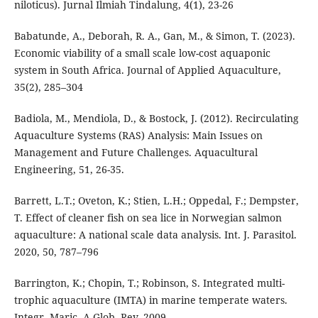
niloticus). Jurnal Ilmiah Tindalung, 4(1), 23-26
Babatunde, A., Deborah, R. A., Gan, M., & Simon, T. (2023).
Economic viability of a small scale low-cost aquaponic
system in South Africa. Journal of Applied Aquaculture,
35(2), 285–304
Badiola, M., Mendiola, D., & Bostock, J. (2012). Recirculating
Aquaculture Systems (RAS) Analysis: Main Issues on
Management and Future Challenges. Aquacultural
Engineering, 51, 26-35.
Barrett, L.T.; Oveton, K.; Stien, L.H.; Oppedal, F.; Dempster,
T. Effect of cleaner fish on sea lice in Norwegian salmon
aquaculture: A national scale data analysis. Int. J. Parasitol.
2020, 50, 787–796
Barrington, K.; Chopin, T.; Robinson, S. Integrated multi-
trophic aquaculture (IMTA) in marine temperate waters.
Integr. Maric. A Glob. Rev. 2009